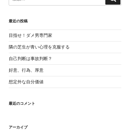
b
Li
索
索:
o
n
o
k
最近の投稿
k
目指せ！ダメ男専門家
隣の芝生が青い心理を克服する
自己判断は事故判断？
好意、行為、厚意
想定外な自分価値
最近のコメント
アーカイブ