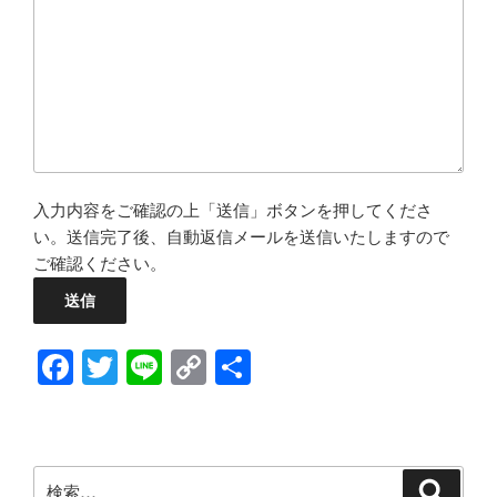
入力内容をご確認の上「送信」ボタンを押してくださ
い。送信完了後、自動返信メールを送信いたしますので
ご確認ください。
F
T
Li
C
共
a
wi
n
o
有
c
tt
e
p
e
er
y
検
検