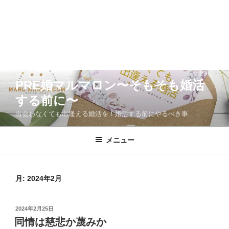
コ
PRE婚マルマロン〜そもそも婚活
ン
する前に〜
テ
ン
出会わなくても出逢える婚活を！婚活する前にやるべき事
ツ
へ
メニュー
ス
キ
ッ
月:
2024年2月
プ
投
2024年2月25日
稿
同情は慈悲か蔑みか
日: