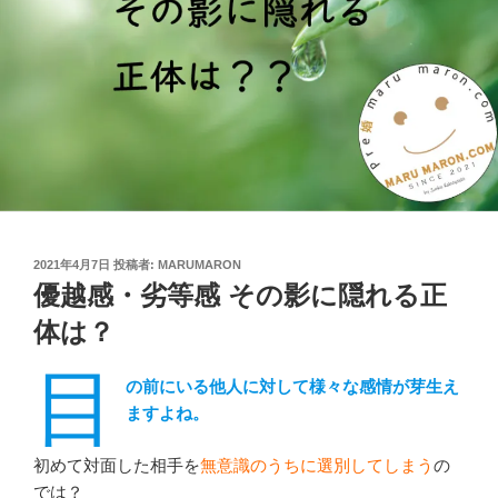
投
2021年4月7日
投稿者:
MARUMARON
稿
優越感・劣等感 その影に隠れる正
日:
体は？
目
の前にいる他人に対して様々な感情が芽生え
ますよね。
初めて対面した相手を
無意識のうちに選別してしまう
の
では？