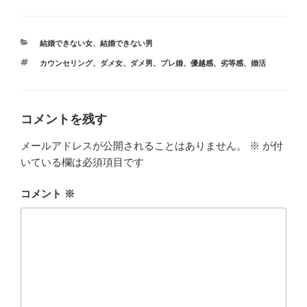
c
tt
e
p
e
er
y
カ
結婚できない女
、
結婚できない男
b
Li
テ
タ
カウンセリング
、
ダメ女
、
ダメ男
、
プレ婚
、
優越感
、
劣等感
、
婚活
ゴ
o
n
グ
リ
ー
o
k
k
コメントを残す
メールアドレスが公開されることはありません。
※
が付
いている欄は必須項目です
コメント
※