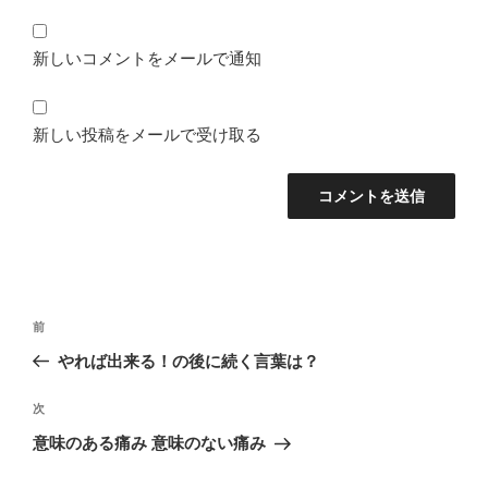
新しいコメントをメールで通知
新しい投稿をメールで受け取る
投
前
前
稿
の
やれば出来る！の後に続く言葉は？
ナ
投
ビ
稿
次
次
ゲ
の
意味のある痛み 意味のない痛み
投
ー