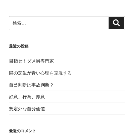
稿
シ
ョ
ン
検
検
索
索:
最近の投稿
目指せ！ダメ男専門家
隣の芝生が青い心理を克服する
自己判断は事故判断？
好意、行為、厚意
想定外な自分価値
最近のコメント