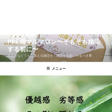
コ
PRE婚マルマロン〜そもそも婚活
ン
する前に〜
テ
ン
出会わなくても出逢える婚活を！婚活する前にやるべき事
ツ
へ
メニュー
ス
キ
ッ
プ