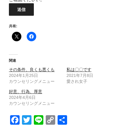
共有:
関連
その条件、良くも悪くも
私は〇〇です
2024年1月25日
2021年7月8日
カウンセリングメニュー
愛され女子
好意、行為、厚意
2024年4月6日
カウンセリングメニュー
F
T
Li
C
共
a
wi
n
o
有