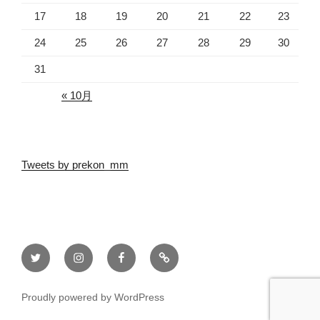
17
18
19
20
21
22
23
24
25
26
27
28
29
30
31
« 10月
Tweets by prekon_mm
pre
pre
pre
pre
婚
婚
婚
婚
MARUMARON
MARUMARON
MARUMARON
MARUMARON
Proudly powered by WordPress
公
公
公
公