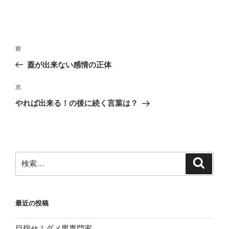
投
前
前
稿
の
蓋が出来ない感情の正体
ナ
投
ビ
稿
次
次
ゲ
の
やれば出来る！の後に続く言葉は？
投
ー
稿
シ
ョ
ン
検
検
索
索:
最近の投稿
目指せ！ダメ男専門家