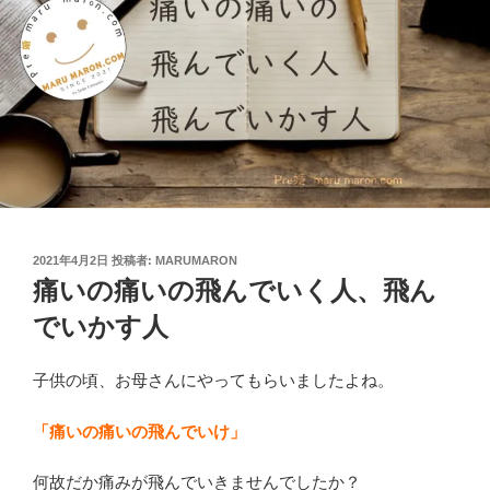
投
2021年4月2日
投稿者:
MARUMARON
稿
痛いの痛いの飛んでいく人、飛ん
日:
でいかす人
子供の頃、お母さんにやってもらいましたよね。
「痛いの痛いの飛んでいけ」
何故だか痛みが飛んでいきませんでしたか？