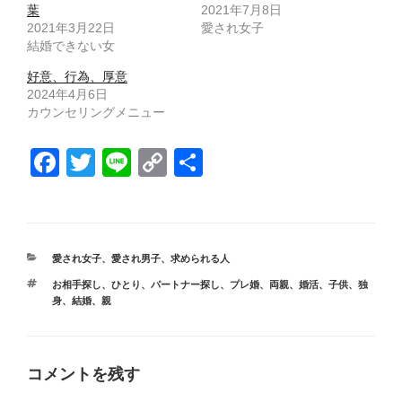
葉
2021年7月8日
2021年3月22日
愛され女子
結婚できない女
好意、行為、厚意
2024年4月6日
カウンセリングメニュー
F
T
Li
C
共
a
wi
n
o
有
c
tt
e
p
e
er
y
カ
愛され女子
、
愛され男子
、
求められる人
b
Li
テ
タ
お相手探し
、
ひとり
、
パートナー探し
、
プレ婚
、
両親
、
婚活
、
子供
、
独
ゴ
o
n
グ
身
、
結婚
、
親
リ
ー
o
k
k
コメントを残す