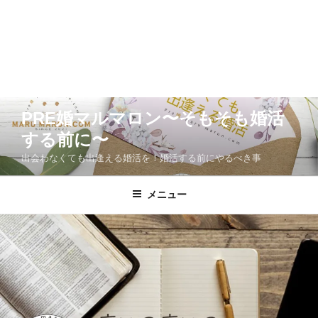
コ
PRE婚マルマロン〜そもそも婚活
ン
する前に〜
テ
ン
出会わなくても出逢える婚活を！婚活する前にやるべき事
ツ
へ
メニュー
ス
キ
ッ
プ