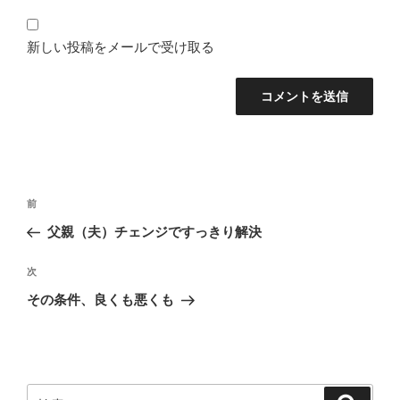
新しい投稿をメールで受け取る
投
前
前
稿
の
父親（夫）チェンジですっきり解決
ナ
投
ビ
稿
次
次
ゲ
の
その条件、良くも悪くも
投
ー
稿
シ
ョ
ン
検
検