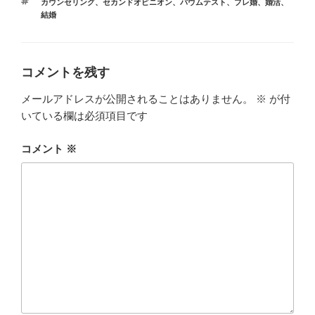
o
n
タ
カウンセリング
、
セカンドオピニオン
、
バウムテスト
、
プレ婚
、
婚活
、
リ
グ
結婚
ー
o
k
k
コメントを残す
メールアドレスが公開されることはありません。
※
が付
いている欄は必須項目です
コメント
※