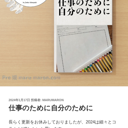
投
2024年1月17日
投稿者:
MARUMARON
稿
仕事のために自分のために
日:
長らく更新をお休みしておりましたが、2024は細々とコ