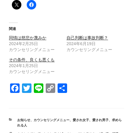
関連
同情は慈悲か蔑みか
自己判断は事故判断？
2024年2月25日
2024年6月19日
カウンセリングメニュー
カウンセリングメニュー
その条件、良くも悪くも
2024年1月25日
カウンセリングメニュー
F
T
Li
C
共
a
wi
n
o
有
c
tt
e
p
e
er
y
カ
お知らせ
、
カウンセリングメニュー
、
愛され女子
、
愛され男子
、
求めら
b
Li
テ
れる人
ゴ