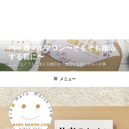
コ
PRE婚マルマロン〜そもそも婚活
ン
する前に〜
テ
ン
出会わなくても出逢える婚活を！婚活する前にやるべき事
ツ
へ
メニュー
ス
キ
ッ
プ