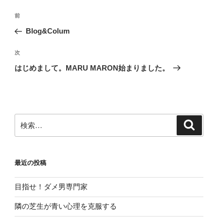
投
前
前
稿
の
Blog&Colum
ナ
投
ビ
稿
次
次
ゲ
の
はじめまして。MARU MARON始まりました。
投
ー
稿
シ
ョ
ン
検
検
索
索:
最近の投稿
目指せ！ダメ男専門家
隣の芝生が青い心理を克服する