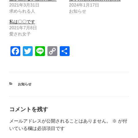
2021年3月31日
2024年1月17日
求められる人
お知らせ
私は〇〇です
2021年7月8日
愛され女子
F
T
Li
C
共
a
wi
n
o
有
c
tt
e
p
e
er
y
カ
お知らせ
b
Li
テ
ゴ
o
n
リ
ー
o
k
コメントを残す
k
メールアドレスが公開されることはありません。
※
が付
いている欄は必須項目です