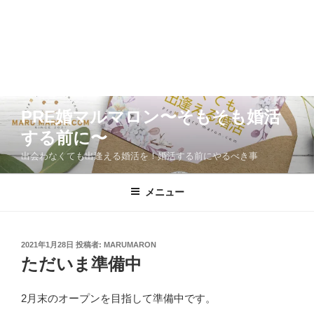
コ
PRE婚マルマロン〜そもそも婚活
ン
する前に〜
テ
ン
出会わなくても出逢える婚活を！婚活する前にやるべき事
ツ
へ
メニュー
ス
キ
ッ
投
2021年1月28日
投稿者:
MARUMARON
プ
稿
ただいま準備中
日:
2月末のオープンを目指して準備中です。